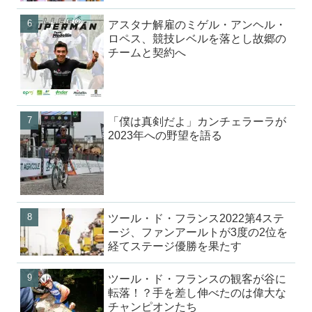
アスタナ解雇のミゲル・アンヘル・
ロペス、競技レベルを落とし故郷の
チームと契約へ
「僕は真剣だよ」カンチェラーラが
2023年への野望を語る
ツール・ド・フランス2022第4ステ
ージ、ファンアールトが3度の2位を
経てステージ優勝を果たす
ツール・ド・フランスの観客が谷に
転落！？手を差し伸べたのは偉大な
チャンピオンたち