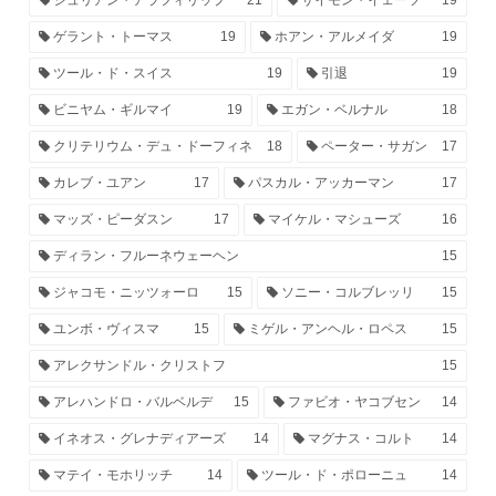
ジュリアン・アラフィリップ
21
サイモン・イェーツ
19
ゲラント・トーマス
19
ホアン・アルメイダ
19
ツール・ド・スイス
19
引退
19
ビニヤム・ギルマイ
19
エガン・ベルナル
18
クリテリウム・デュ・ドーフィネ
18
ペーター・サガン
17
カレブ・ユアン
17
パスカル・アッカーマン
17
マッズ・ピーダスン
17
マイケル・マシューズ
16
ディラン・フルーネウェーヘン
15
ジャコモ・ニッツォーロ
15
ソニー・コルブレッリ
15
ユンボ・ヴィスマ
15
ミゲル・アンヘル・ロペス
15
アレクサンドル・クリストフ
15
アレハンドロ・バルベルデ
15
ファビオ・ヤコブセン
14
イネオス・グレナディアーズ
14
マグナス・コルト
14
マテイ・モホリッチ
14
ツール・ド・ポローニュ
14